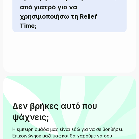
από γιατρό για να
(Άυλη Συνταγογράφηση) ή στο email
σας εάν επισκέπτεστε την Ελλάδα
χρησιμοποιήσω τη Relief
(και δεν έχετε ΑΜΚΑ).
Time;
Παρακολούθηση & Υποστήριξη –
Είμαστε εδώ για να απαντήσουμε σε
ερωτήσεις και να σας στηρίξουμε με
συνεχή φροντίδα και
παρακολούθηση.
Δεν βρήκες αυτό που
ψάχνεις;
Η έμπειρη ομάδα μας είναι εδώ για να σε βοηθήσει.
Eπικοινώνησε μαζί μας και θα χαρούμε να σου