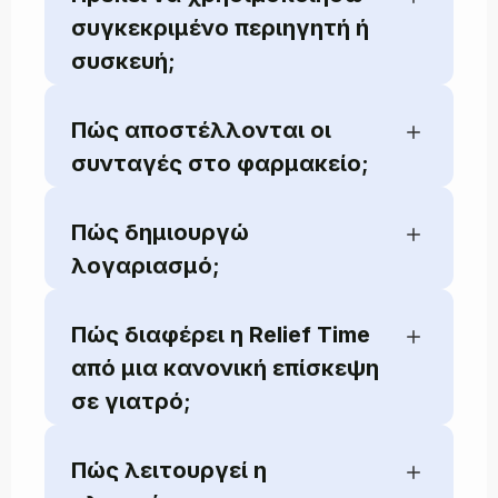
συγκεκριμένο περιηγητή ή
συσκευή;
Πώς αποστέλλονται οι
συνταγές στο φαρμακείο;
Πώς δημιουργώ
Πιστωτική ή χρεωστική κάρτα
λογαριασμό;
Google Pay
Apple Pay Όλες οι συναλλαγές είναι
κρυπτογραφημένες και
Πώς διαφέρει η Relief Time
διεκπεραιώνονται με απόλυτη
από μια κανονική επίσκεψη
ασφάλεια.
σε γιατρό;
Πώς λειτουργεί η